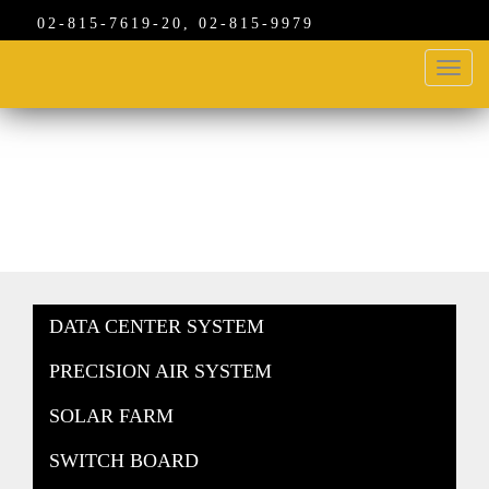
02-815-7619-20, 02-815-9979
Toggl
navig
สินค้า
DATA CENTER SYSTEM
PRECISION AIR SYSTEM
SOLAR FARM
SWITCH BOARD